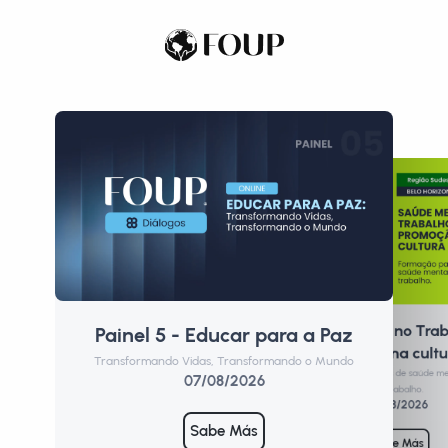
Saúde Mental no Trab
Painel 5 - Educar para a Paz
P
Promoção de uma cultu
Transformando Vidas, Transformando o Mundo
Form
Formação para profissionais de saúde m
07/08/2026
de trabalho.
10/08/2026
Sabe Más
Sabe Más