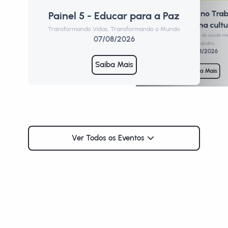
Saúde Mental no Trab
Painel 5 - Educar para a Paz
P
Promoção de uma cultu
Transformando Vidas, Transformando o Mundo
Form
Formação para profissionais de saúde m
07/08/2026
de trabalho.
10/08/2026
Saiba Mais
Saiba Mais
Ver Todos os Eventos