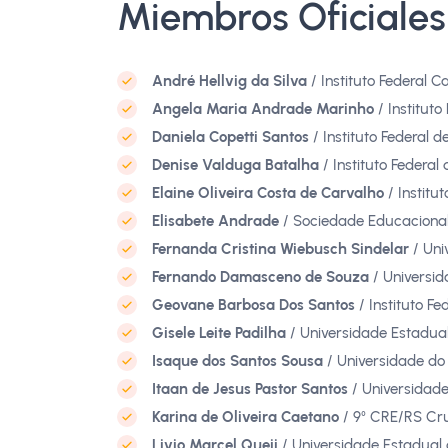
Miembros Oficiales
André Hellvig da Silva
/ Instituto Federal C
Angela Maria Andrade Marinho
/ Instituto
Daniela Copetti Santos
/ Instituto Federal d
Denise Valduga Batalha
/ Instituto Federal
Elaine Oliveira Costa de Carvalho
/ Institu
Elisabete Andrade
/ Sociedade Educaciona
Fernanda Cristina Wiebusch Sindelar
/ Uni
Fernando Damasceno de Souza
/ Universi
Geovane Barbosa Dos Santos
/ Instituto Fe
Gisele Leite Padilha
/ Universidade Estadual
Isaque dos Santos Sousa
/ Universidade d
Itaan de Jesus Pastor Santos
/ Universidad
Karina de Oliveira Caetano
/ 9⁰ CRE/RS Cru
Livio Marcel Queji
/ Universidade Estadual