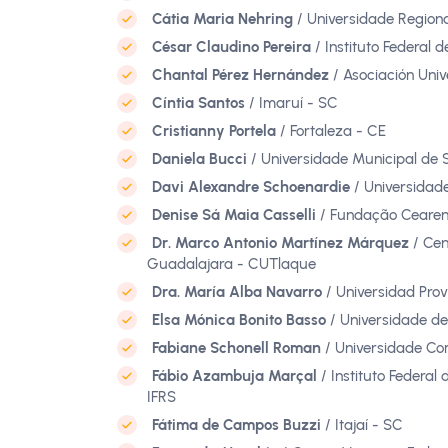
Cátia Maria Nehring
/ Universidade Regiona
César Claudino Pereira
/ Instituto Federal 
Chantal Pérez Hernández
/ Asociación Univ
Cíntia Santos
/ Imaruí - SC
Cristianny Portela
/ Fortaleza - CE
Daniela Bucci
/ Universidade Municipal de 
Davi Alexandre Schoenardie
/ Universidad
Denise Sá Maia Casselli
/ Fundação Cearens
Dr. Marco Antonio Martínez Márquez
/ Cen
Guadalajara - CUTlaque
Dra. María Alba Navarro
/ Universidad Prov
Elsa Mónica Bonito Basso
/ Universidade de
Fabiane Schonell Roman
/ Universidade Co
Fábio Azambuja Marçal
/ Instituto Federal
IFRS
Fátima de Campos Buzzi
/ Itajaí - SC