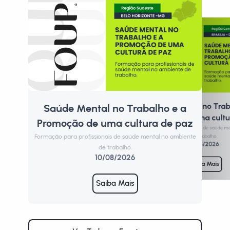
Saúde Mental no Trab
Saúde Mental no Trabalho e a
P
Promoção de uma cultu
Promoção de uma cultura de paz
Form
Formação para profissionais de saúde m
Formação para profissionais de saúde mental no ambiente
de trabalho.
11/08/2026
de trabalho.
10/08/2026
Saiba Mais
Saiba Mais