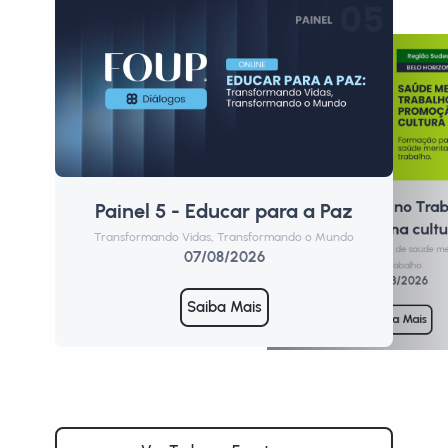
Saúde Mental no Trab
Painel 5 - Educar para a Paz
P
Promoção de uma cultu
Transformando Vidas, Transformando o Mundo
Form
Formação para profissionais de saúde m
07/08/2026
de trabalho.
10/08/2026
Saiba Mais
Saiba Mais