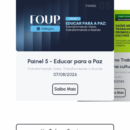
Saúde Mental no Trab
Painel 5 - Educar para a Paz
P
Promoção de uma cultu
Transformando Vidas, Transformando o Mundo
Form
Formação para profissionais de saúde m
07/08/2026
de trabalho.
10/08/2026
Saiba Mais
Saiba Mais