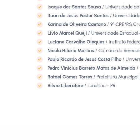
Isaque dos Santos Sousa
/ Universidade d
Itaan de Jesus Pastor Santos
/ Universidad
Karina de Oliveira Caetano
/ 9⁰ CRE/RS Cru
Livio Marcel Queji
/ Universidade Estadual
Luciane Carvalho Oleques
/ Instituto Feder
Nícola Hilário Martins
/ Câmara de Vereado
Paulo Ricardo de Jesus Costa Filho
/ Univer
Pedro Vinicius Barreto Matos de Almeida
/ 
Rafael Gomes Torres
/ Prefeitura Municipal
Silvia Liberatore
/ Londrina - PR