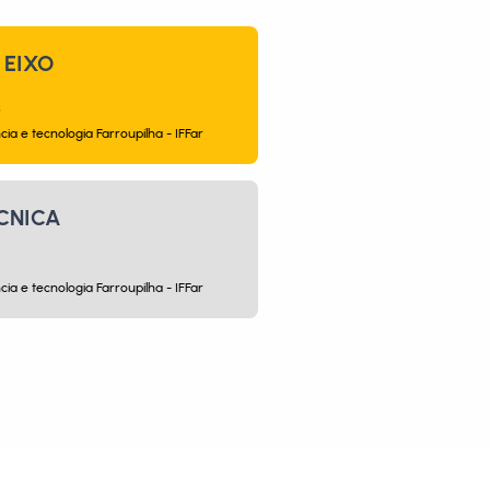
EIXO
s
cia e tecnologia Farroupilha - IFFar
CNICA
cia e tecnologia Farroupilha - IFFar