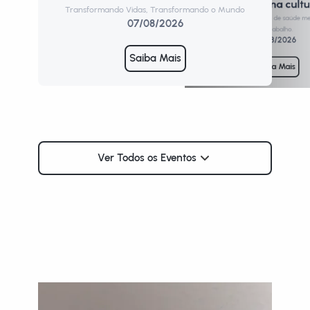
Promoção de uma cultu
Transformando Vidas, Transformando o Mundo
Form
Formação para profissionais de saúde m
07/08/2026
de trabalho.
10/08/2026
Saiba Mais
Saiba Mais
Ver Todos os Eventos