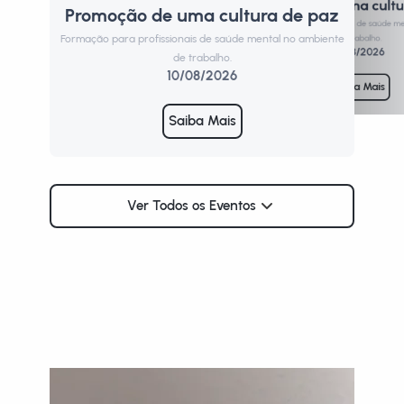
Promoção de uma cultu
Promoção de uma cultura de paz
Form
Formação para profissionais de saúde m
Formação para profissionais de saúde mental no ambiente
de trabalho.
11/08/2026
de trabalho.
10/08/2026
Saiba Mais
Saiba Mais
Ver Todos os Eventos