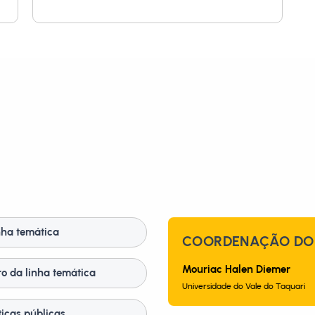
nha temática
COORDENAÇÃO DO 
Mouriac Halen Diemer
o da linha temática
Universidade do Vale do Taquari
ticas públicas