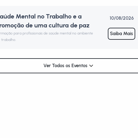
aúde Mental no Trabalho e a
10/08/2026
Saúde Mental no Tr
romoção de uma cultura de paz
Promoção de uma cu
Formação para profissionais de s
Saiba Mais
rmação para profissionais de saúde mental no ambiente
de trabalho.
 trabalho.
Ver Todos os Eventos