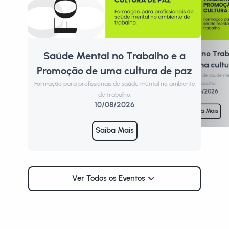
Saúde Mental no Trab
Saúde Mental no Trabalho e a
P
Promoção de uma cultu
Promoção de uma cultura de paz
Form
Formação para profissionais de saúde m
Formação para profissionais de saúde mental no ambiente
de trabalho.
11/08/2026
de trabalho.
10/08/2026
Saiba Mais
Saiba Mais
Ver Todos os Eventos