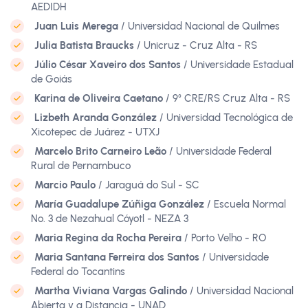
AEDIDH
Juan Luis Merega
/ Universidad Nacional de Quilmes
Julia Batista Braucks
/ Unicruz - Cruz Alta - RS
Júlio César Xaveiro dos Santos
/ Universidade Estadual
de Goiás
Karina de Oliveira Caetano
/ 9⁰ CRE/RS Cruz Alta - RS
Lizbeth Aranda González
/ Universidad Tecnológica de
Xicotepec de Juárez - UTXJ
Marcelo Brito Carneiro Leão
/ Universidade Federal
Rural de Pernambuco
Marcio Paulo
/ Jaraguá do Sul - SC
María Guadalupe Zúñiga González
/ Escuela Normal
No. 3 de Nezahual Cóyotl - NEZA 3
Maria Regina da Rocha Pereira
/ Porto Velho - RO
Maria Santana Ferreira dos Santos
/ Universidade
Federal do Tocantins
Martha Viviana Vargas Galindo
/ Universidad Nacional
Abierta y a Distancia - UNAD