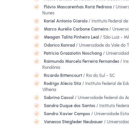
Flávio Mascarenhas Roriz Pedrosa
/ Univer
Nunes
Kariel Antonio Giarolo
/ Instituto Federal d
Marco Aurélio Carbone Carneiro
/ Universi
Meagan Talita Pinheiro Leal
/ São Luiz - M
Odorico Konrad
/ Universidade do Vale do 
Patricia Grazziotin Noschang
/ Universidad
Raimundo Marcelo Ferreira Fernandes
/ Ins
Rondônia
Ricardo Bittencourt
/ Rio do Sul - SC
Rodrigo Alécio Stiz
/ Instituto Federal de 
Vilhena
Sabrina Cassol
/ Universidade Federal do A
Sandra Duque dos Santos
/ Instituto Fede
Sandro Xavier Campos
/ Universidade Est
Vanessa Steigleder Neubauer
/ Universida