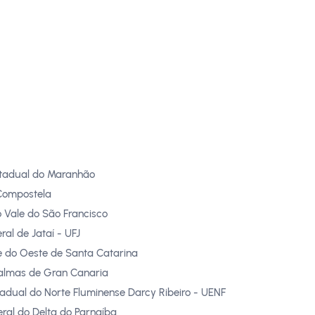
stadual do Maranhão
Compostela
o Vale do São Francisco
ral de Jataí - UFJ
e do Oeste de Santa Catarina
Palmas de Gran Canaria
adual do Norte Fluminense Darcy Ribeiro - UENF
eral do Delta do Parnaíba