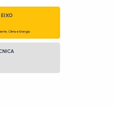
EIXO
ente, Clima e Energia
CNICA