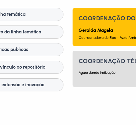
nha temática
COORDENAÇÃO DO 
Geralda Magela
o da linha temática
Coordenadora do Eixo - Meio Ambi
ticas públicas
COORDENAÇÃO TÉ
vínculo ao repositório
Aguardando indicação
, extensão e inovação