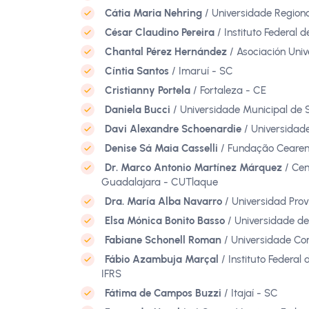
Cátia Maria Nehring
/ Universidade Regiona
César Claudino Pereira
/ Instituto Federal 
Chantal Pérez Hernández
/ Asociación Univ
Cíntia Santos
/ Imaruí - SC
Cristianny Portela
/ Fortaleza - CE
Daniela Bucci
/ Universidade Municipal de 
Davi Alexandre Schoenardie
/ Universidad
Denise Sá Maia Casselli
/ Fundação Cearens
Dr. Marco Antonio Martínez Márquez
/ Cen
Guadalajara - CUTlaque
Dra. María Alba Navarro
/ Universidad Prov
Elsa Mónica Bonito Basso
/ Universidade de
Fabiane Schonell Roman
/ Universidade Co
Fábio Azambuja Marçal
/ Instituto Federal
IFRS
Fátima de Campos Buzzi
/ Itajaí - SC