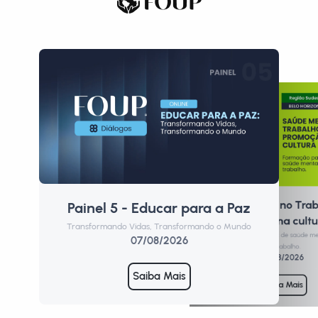
Saúde Mental no Trab
Painel 5 - Educar para a Paz
P
Promoção de uma cultu
Transformando Vidas, Transformando o Mundo
Form
Formação para profissionais de saúde m
07/08/2026
de trabalho.
10/08/2026
Saiba Mais
Saiba Mais