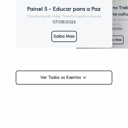
Saúde Mental no Trab
Painel 5 - Educar para a Paz
P
Promoção de uma cultu
Transformando Vidas, Transformando o Mundo
Form
Formação para profissionais de saúde m
07/08/2026
de trabalho.
10/08/2026
Saiba Mais
Saiba Mais
Ver Todos os Eventos