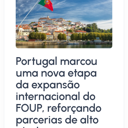
Portugal marcou
E
uma nova etapa
g
da expansão
d
internacional do
m
FOUP, reforçando
p
parcerias de alto
t