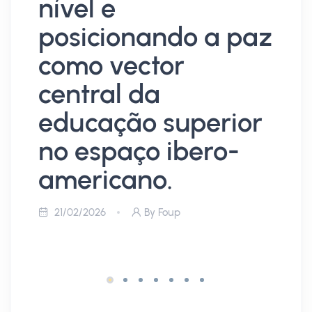
nível e
d
posicionando a paz
c
como vector
r
central da
c
educação superior
s
no espaço ibero-
c
americano.
e
i
21/02/2026
By Foup