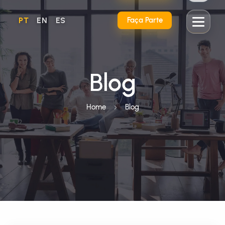
PT
EN
ES
Faça Parte
Blog
Home
Blog