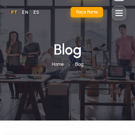
PT
EN
ES
Faça Parte
Blog
Home
Blog