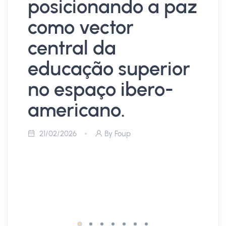
posicionando a paz
c
como vector
r
central da
c
educação superior
s
no espaço ibero-
c
americano.
e
i
21/02/2026
By Foup