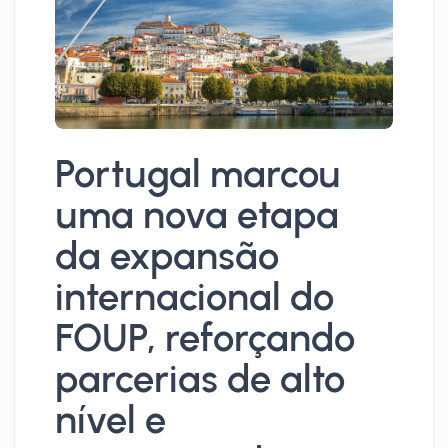
Portugal marcou
E
uma nova etapa
g
da expansão
d
internacional do
m
FOUP, reforçando
p
parcerias de alto
t
nível e
d